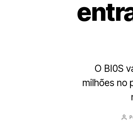
entr
O BI0S v
milhões no 
P