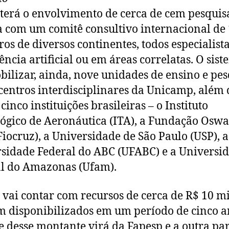
terá o envolvimento de cerca de cem pesquis
a com um comitê consultivo internacional de
s de diversos continentes, todos especialist
gência artificial ou em áreas correlatas. O sis
bilizar, ainda, nove unidades de ensino e pe
 centros interdisciplinares da Unicamp, além 
cinco instituições brasileiras – o Instituto
ógico de Aeronáutica (ITA), a Fundação Osw
Fiocruz), a Universidade de São Paulo (USP), a
sidade Federal do ABC (UFABC) e a Universi
l do Amazonas (Ufam).
 vai contar com recursos de cerca de R$ 10 m
m disponibilizados em um período de cinco a
 desse montante virá da Fapesp e a outra par