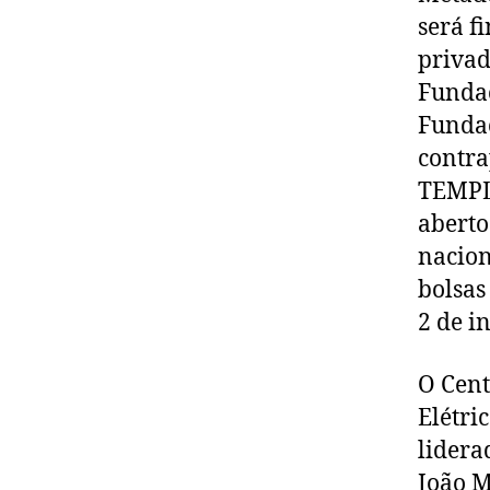
será f
privad
Fundaç
Fundaç
contra
TEMPLO
aberto
nacion
bolsas
2 de in
O Cent
Elétri
lidera
João M