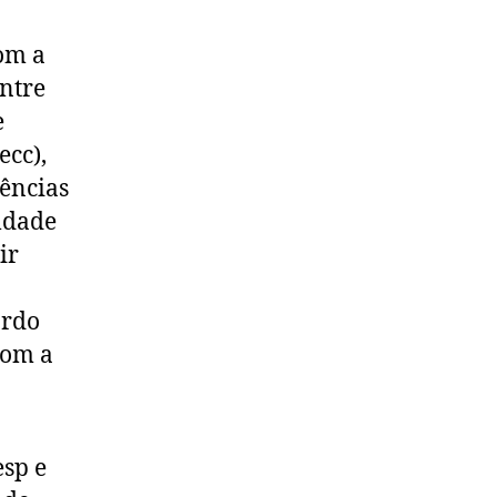
om a
ntre
e
ecc),
iências
ldade
ir
ordo
com a
esp e