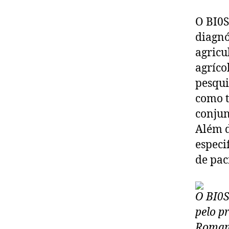
O BI0S
diagnó
agricu
agríco
pesqui
como t
conjun
Além d
especi
de pac
O BI0S
pelo p
Roma