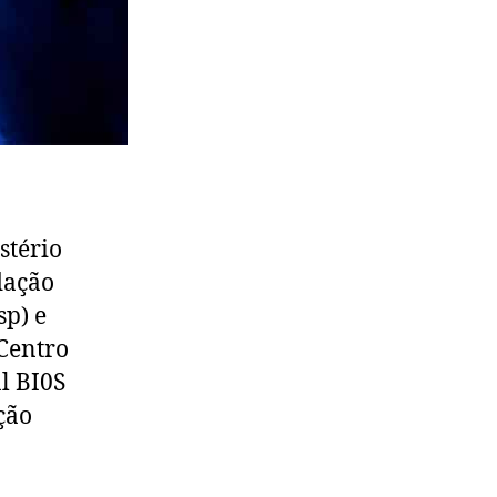
stério
dação
sp) e
 Centro
l BI0S
ção