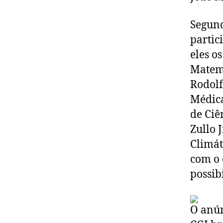
Segund
partic
eles o
Matemá
Rodolf
Médica
de Ciê
Zullo 
Climát
com o 
possib
O anún