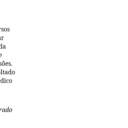
rsos
ar
uda
e
sões.
oltado
édico
erado