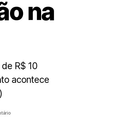
ão na
 de R$ 10
nto acontece
)
tário