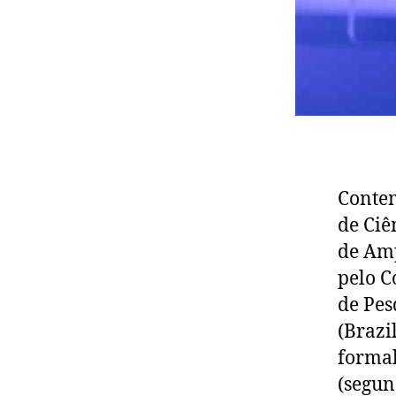
Contem
de Ciê
de Amp
pelo C
de Pes
(Brazi
formal
(segun