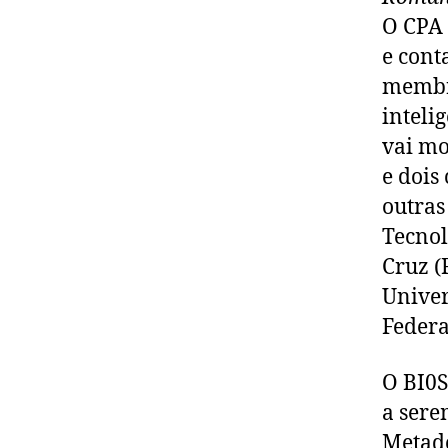
O CPA 
e cont
membro
inteli
vai mo
e dois
outras 
Tecnol
Cruz (
Univer
Federa
O BI0S
a sere
Metade