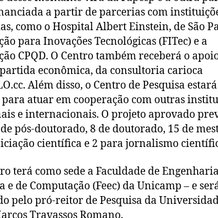
inanciada a partir de parcerias com instituiçõ
as, como o Hospital Albert Einstein, de São Pa
ão para Inovações Tecnológicas (FITec) e a
ão CPQD. O Centro também receberá o apoi
partida econômica, da consultoria carioca
.cc. Além disso, o Centro de Pesquisa estará
 para atuar em cooperação com outras institu
ais e internacionais. O projeto aprovado pre
 de pós-doutorado, 8 de doutorado, 15 de mes
iciação científica e 2 para jornalismo científi
ro terá como sede a Faculdade de Engenhari
ca e de Computação (Feec) da Unicamp – e ser
do pelo pró-reitor de Pesquisa da Universidad
arcos Travassos Romano.