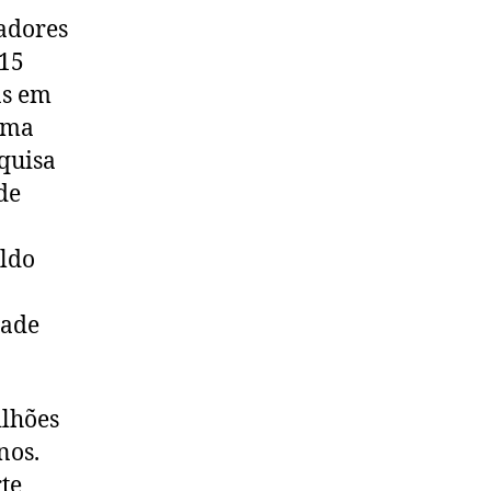
adores
 15
as em
tema
squisa
de
aldo
dade
ilhões
nos.
te