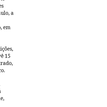
es
ulo, a
o, em
ições,
vê 15
trado,
co.
a
á
e,