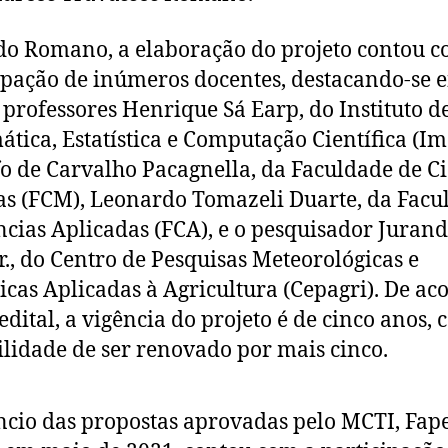
o Romano, a elaboração do projeto contou c
ipação de inúmeros docentes, destacando-se e
s professores Henrique Sá Earp, do Instituto d
tica, Estatística e Computação Científica (Im
o de Carvalho Pacagnella, da Faculdade de C
s (FCM), Leonardo Tomazeli Duarte, da Facu
ncias Aplicadas (FCA), e o pesquisador Jurand
Jr., do Centro de Pesquisas Meteorológicas e
icas Aplicadas à Agricultura (Cepagri). De ac
edital, a vigência do projeto é de cinco anos, 
ilidade de ser renovado por mais cinco.
cio das propostas aprovadas pelo MCTI, Fap